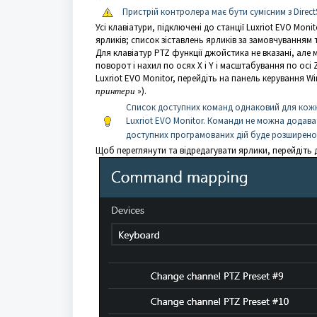
Пристрій контролера має бути сумісним з Direct
Усі клавіатури, підключені до станції Luxriot EVO M
ярликів; список зіставлень ярликів за замовчування
Для клавіатур PTZ функції джойстика не вказані, але 
поворот і нахил по осях X і Y і масштабування по осі
Luxriot EVO Monitor, перейдіть на панель керування Win
принтери
»).
Список доступних команд однаковий для кожн
Luxriot EVO Monitor. Команди не можна додав
доступних програмованих дій буде розширено на
Щоб переглянути та відредагувати ярлики, перейдіть 