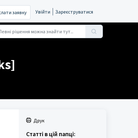
Увійти
Зареєструватися
слати заявку
ks]
Друк
Статті в цій папці: