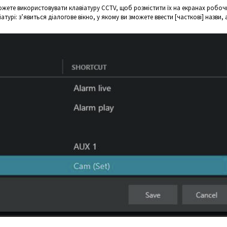
ожете використовувати клавіатуру CCTV, щоб розмістити їх на екранах робоч
атурі: з’явиться діалогове вікно, у якому ви зможете ввести [часткові] назви, 