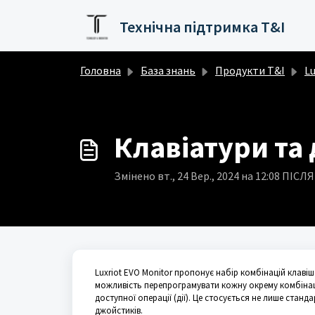
Перейти до головного вмісту
Технічна підтримка T&I
Головна
База знань
Продукти T&I
Lu
Клавіатури та
Змінено вт., 24 Вер., 2024 на 12:08 ПІ
Luxriot EVO Monitor пропонує набір комбінацій клавіш
можливість перепрограмувати кожну окрему комбінаці
доступної операції (дії). Це стосується не лише стан
джойстиків.