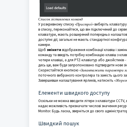
Список зіставлених команд
У розкривному списку
«Пристрої»
виберіть клавіатуру
в списку, переконайтеся, що він підключений до серве
клавіатури, мають розширений попередньо налаштова
доступні дії; загальні не мають стандартної конфігур
камери.
Щоб
змінити
відображення комбінації клавіш і замін
команду та введіть потрібну комбінацію клавіш з кла
чотири клавіші, а для PTZ-клавіатур або джойстиків 
десь ще, вам буде запропоновано підтвердити нове зі
Скористайтеся кнопкою
«Завантажити параметри за
поточного вибраного контролера та
замість цього 
Завершивши налаштування ярликів, натисніть
«Зберег
Елементи швидкого доступу
Оскільки не можна вводити літери з клавіатури CCTV, 
надає можливість призначати числові значення ресу
Monitor. Будь ласка, зверніться до свого адміністра
Швидкий пошук