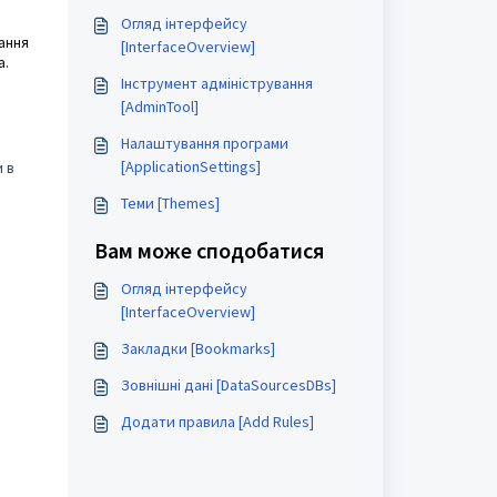
Огляд інтерфейсу
вання
[InterfaceOverview]
а.
Інструмент адміністрування
[AdminTool]
Налаштування програми
[ApplicationSettings]
 в
Теми [Themes]
Вам може сподобатися
Огляд інтерфейсу
[InterfaceOverview]
Закладки [Bookmarks]
Зовнішні дані [DataSourcesDBs]
Додати правила [Add Rules]