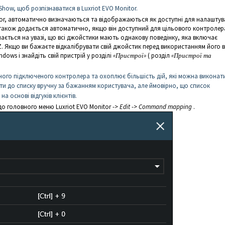
Show, щоб розпізнаватися в Luxriot EVO Monitor.
onitor, автоматично визначаються та відображаються як доступні для налашту
м також додається автоматично, якщо він доступний для цільового контролер
мається на увазі, що всі джойстики мають однакову поведінку, яка включає
 Z. Якщо ви бажаєте відкалібрувати свій джойстик перед використанням його в
dows і знайдіть свій пристрій у розділі
«Пристрої»
( розділ
«Пристрої та
ого підключеного контролера та охоплює більшість дій, які можна виконати
ати до списку вручну за бажанням користувача, але ймовірно, що список
 основі відгуків клієнтів.
до головного меню Luxriot EVO Monitor ->
Edit
->
Command mapping
.