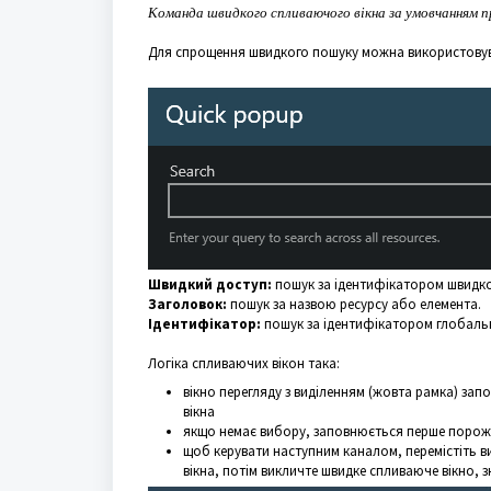
Команда швидкого спливаючого вікна за умовчанням пр
Для спрощення швидкого пошуку можна використовув
Швидкий доступ:
пошук за ідентифікатором швидко
Заголовок:
пошук за назвою ресурсу або елемента.
Ідентифікатор:
пошук за ідентифікатором глобаль
Логіка спливаючих вікон така:
вікно перегляду з виділенням (жовта рамка) з
вікна
якщо немає вибору, заповнюється перше порожн
щоб керувати наступним каналом, перемістіть 
вікна, потім викличте швидке спливаюче вікно, 