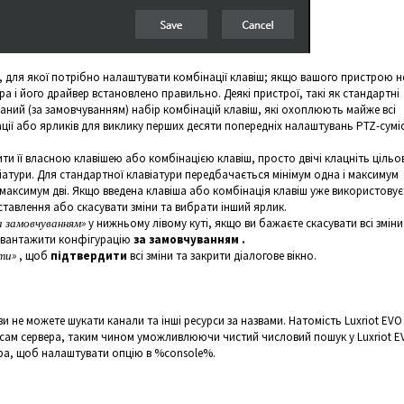
, для якої потрібно налаштувати комбінації клавіш; якщо вашого пристрою 
ра і його драйвер встановлено правильно. Деякі пристрої, такі як стандартні
ний (за замовчуванням) набір комбінацій клавіш, які охоплюють майже всі
ації або ярликів для виклику перших десяти попередніх налаштувань PTZ-сумі
ити її власною клавішею або комбінацією клавіш, просто двічі клацніть цільо
віатури. Для стандартної клавіатури передбачається мінімум одна і максимум
- максимум дві. Якщо введена клавіша або комбінація клавіш уже використову
ставлення або скасувати зміни та вибрати інший ярлик.
 замовчуванням»
у нижньому лівому куті, якщо ви бажаєте скасувати всі зміни
завантажити конфігурацію
за замовчуванням .
ти»
, щоб
підтвердити
всі зміни та закрити діалогове вікно.
ви не можете шукати канали та інші ресурси за назвами. Натомість Luxriot EVO
рсам сервера, таким чином уможливлюючи чистий числовий пошук у Luxriot E
тора, щоб налаштувати опцію в %console%.