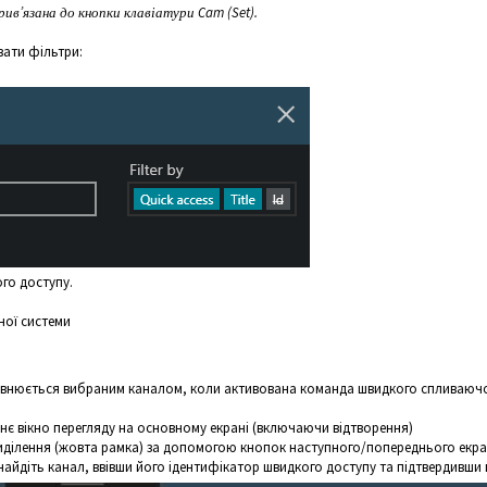
ив’язана до кнопки клавіатури Cam (Set).
ати фільтри:
го доступу.
ної системи
аповнюється вибраним каналом, коли активована команда швидкого спливаюч
є вікно перегляду на основному екрані (включаючи відтворення)
виділення (жовта рамка) за допомогою кнопок наступного/попереднього екр
знайдіть канал, ввівши його ідентифікатор швидкого доступу та підтвердивши