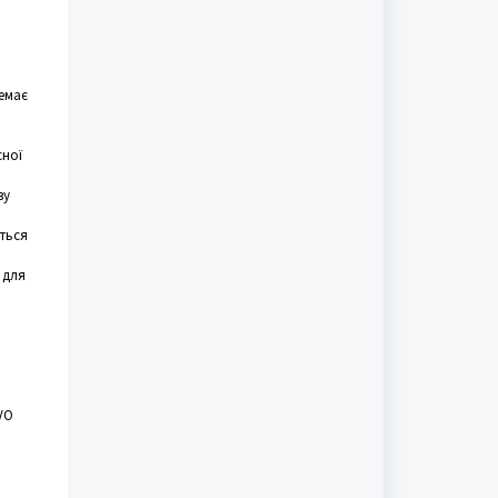
немає
сної
ву
ється
 для
VO