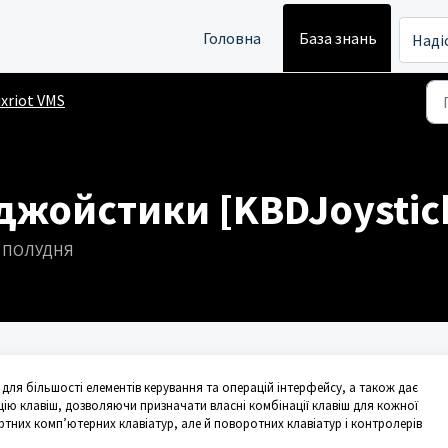
Головна
База знань
Наді
xriot VMS
 джойстики [KBDJoystic
СЛЯ ПОЛУДНЯ
 для більшості елементів керування та операцій інтерфейсу, а також дає
ю клавіш, дозволяючи призначати власні комбінації клавіш для кожної
дартних комп’ютерних клавіатур, але й поворотних клавіатур і контролерів