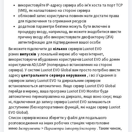
використовуйте IP-адресу сервера або ім'я хоста та порт TCP
(VMS), як налаштовано на стороні сервера
обліковий запис користувача повинен мати достатні права
для підключення та отримання ресурсів
додаткові параметри безпеки можуть бути включені в
процедуру входу, наприклад, ви можете знадобитися ввести
причину входу або використовувати двофакторну (2FA)
автентифікацію для підтвердження вашої особи
Ви можете підключити до
кількох
серверів Luxriot EVO
різних
випусків
у локальній мережі або через Інтернет,
використовуючи вбудованих користувачів Luxriot EVO або домен
користувачів AD/LDAP (попередньо встановлених на стороні
сервера). У системі Luxriot EVO Global вам просто потрібно ввести
адресу
центрального сервера керування
, і всі з’єднання із
сервером запису Luxriot EVO та дзеркальним сервером
встановлюються автоматично. Якщо сервер Luxriot EVO Global
перейде в мережу, ваша програма Luxriot EVO Monitor буде
автоматично перенаправлена на дзеркало, якщо воно існує; якщо
ні, підключення до запису сервера Luxriot EVO залишаються
доступними (без корпоративних функцій, які надає сервер Luxriot
EVO Global).
Список серверів можна зберегти у файлі для подальшого
розповсюдження на інших робочих станціях через головне
меню
Інструменти
>
Параметри імпорту/експорту
. Таким чином,