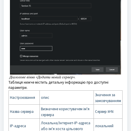
Діалогове вікно
«Додати новий сервер».
Таблиця нижче містить детальну інформацію про доступні
параметри.
Значення за
Настроювання
опис
замовчуванням
Визначене користувачем ім'я
Назва сервера
Сервер №N
сервера
Локальна/Інтернет-IP-адреса
IP-адреса
локальний
або ім'я хоста цільового