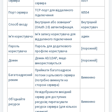
сервера
хост
сервера
TCP-порт для віддаленого
Порт сервера
60554
підключення
Внутрішня або зовнішня*
Внутрішній
Спосіб входу
(OAuth 2.0) автентифікація.
користувач
Ім'я запису користувача для
Ім'я користувача
адмін
віддаленого підключення
Пароль
Пароль для додаткового
[порожній]
користувача
профілю користувача
Домен AD/LDAP, якщо
Домен
[порожній]
використовується
Приймати багатоадресні
Багатоадресний
потоки з цільового сервера
Вимкнено
режим
(потрібно вимкнути на
стороні сервера)
Не відображати вихідний
сервер для доступних
Об'єднайте
Вимкнено
ресурсів; перетасувати
ресурси
ресурси сервера (для кількох
серверів)