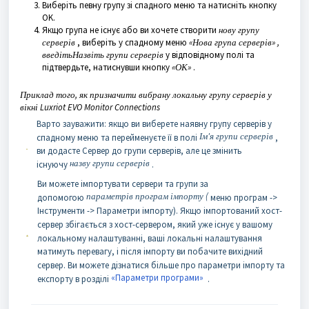
Виберіть певну групу зі спадного меню та натисніть кнопку
OK.
Якщо група не існує або ви хочете створити
нову групу
серверів
, виберіть
у спадному меню
«Нова група серверів» ,
введіть
Назвіть групи серверів
у відповідному полі та
підтвердьте, натиснувши кнопку
«ОК»
.
Приклад того, як призначити вибрану локальну групу серверів у
вікні Luxriot EVO Monitor Connections
Варто зауважити: якщо ви виберете наявну групу серверів у
Ім'я групи серверів
спадному меню та перейменуєте її в полі
,
ви додасте Сервер до групи серверів, але це змінить
назву групи серверів
існуючу
.
Ви можете імпортувати сервери та групи за
параметрів програм імпорту (
допомогою
меню програм ->
Інструменти -> Параметри імпорту). Якщо імпортований хост-
сервер збігається з хост-сервером, який уже існує у вашому
локальному налаштуванні, ваші локальні налаштування
матимуть перевагу, і після імпорту ви побачите вихідний
сервер. Ви можете дізнатися більше про параметри імпорту та
«Параметри програми»
експорту в розділі
.