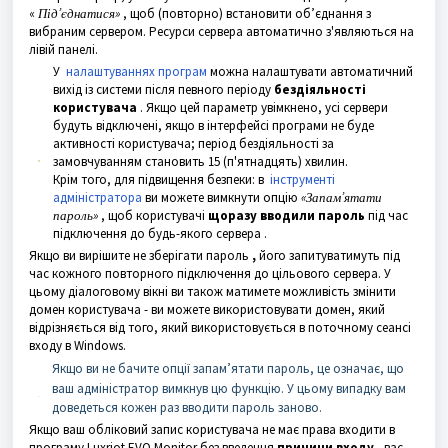
«
Під’єднатися»
, щоб (повторно) встановити об’єднання з
вибраним сервером. Ресурси сервера автоматично з'являються на
лівій панелі.
У
налаштуваннях програм
можна налаштувати автоматичний
вихід із системи після певного періоду
бездіяльності
користувача
. Якщо цей параметр увімкнено, усі сервери
будуть відключені, якщо в інтерфейсі програми не буде
активності користувача; період бездіяльності за
замовчуванням становить 15 (п'ятнадцять) хвилин.
Крім того, для підвищення безпеки: в
інструменті
адміністратора
ви можете вимкнути опцію
«Запам’ятати
пароль»
, щоб користувачі
щоразу
вводили пароль
під час
підключення до будь-якого сервера
.
Якщо ви вирішите не зберігати пароль
,
його запитуватимуть під
час кожного повторного підключення до цільового сервера. У
цьому діалоговому вікні ви також матимете можливість змінити
домен користувача - ви можете використовувати домен, який
відрізняється від того, який використовується в поточному сеансі
входу в Windows.
Якщо ви не бачите опції запам’ятати пароль, це означає, що
ваш адміністратор вимкнув цю функцію. У цьому випадку вам
доведеться кожен раз вводити пароль заново.
Якщо ваш обліковий запис користувача не має права входити в
програму Luxriot EVO Monitor без введення
причини входу
, вас