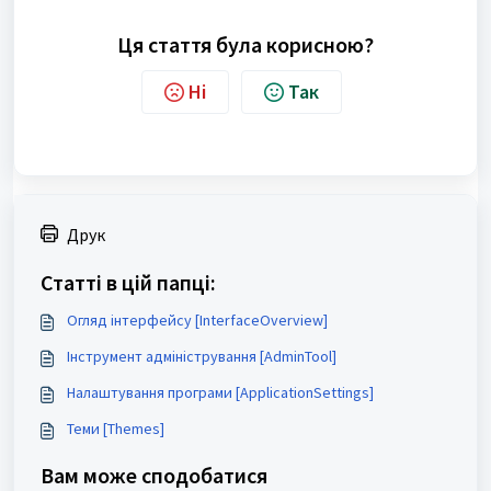
Ця стаття була корисною?
Ні
Так
Друк
Статті в цій папці:
Огляд інтерфейсу [InterfaceOverview]
Інструмент адміністрування [AdminTool]
Налаштування програми [ApplicationSettings]
Теми [Themes]
Вам може сподобатися