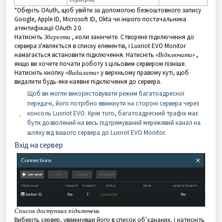
*Оберіть OAuth, щоб увійти за допомогою безкоштовного запису
Google, Apple ID, Microsoft ID, Okta чи іншого постачальника
атентифікації OAuth 2.0.
Натисніть
Зберегти
, коли закінчите. Створене підключення до
сервера з'являється в списку елементів, і Luxriot EVO Monitor
намагається встановити підключення. Натисніть
«Відключити»
,
якщо ви хочете почати роботу з цільовим сервером пізніше.
Натисніть кнопку
«Видалити»
у верхньому правому куті, щоб
видалити будь-яке наявне підключення до сервера.
Щоб ви могли використовувати режим багатоадресної
передачі, його потрібно ввімкнути на стороні сервера через
консоль Luxriot EVO. Крім того, багатоадресний трафік має
бути дозволений на весь підтримуваний мережевий канал на
шляху від вашого сервера до Luxriot EVO Monitor.
Вхід на сервер
Список доступних підключень
Виберіть сервер, увімкнувши його в список об’єднаних, і натисніть