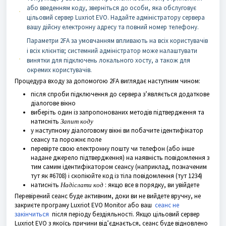
або введенням коду, зверніться до особи, яка обслуговує
цільовий сервер Luxriot EVO. Надайте адміністратору сервера
вашу дійсну електронну адресу та повний номер телефону.
Параметри 2FA за умовчанням впливають на всіх користувачів
і всіх клієнтів; системний адміністратор може налаштувати
винятки для підключень локального хосту, а також для
окремих користувачів.
Процедура входу за допомогою 2FA виглядає наступним чином:
після спроби підключення до сервера з’являється додаткове
діалогове вікно
виберіть один із запропонованих методів підтвердження та
натисніть
Запит коду
у наступному діалоговому вікні ви побачите ідентифікатор
сеансу та порожнє поле
перевірте свою електронну пошту чи телефон (або інше
надане джерело підтвердження) на наявність повідомлення з
тим самим ідентифікатором сеансу (наприклад, позначеним
тут як #6708) і скопіюйте код із тіла повідомлення (тут 1234)
натисніть
Надіслати код
: якщо все в порядку, ви увійдете
Перевірений сеанс буде активним, доки ви не вийдете вручну, не
закриєте програму Luxriot EVO Monitor або ваш
сеанс не
закінчиться
після періоду бездіяльності. Якщо цільовий сервер
Luxriot EVO з якоїсь причини від’єднається, сеанс буде відновлено