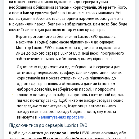
ви можете ввести список підключень до сервера з усіма
необхідними обліковими записами користувачів,
зберегти
його,
а потім
імпортувати
файл на інших клієнтських машинах. Усі
налаштування зберігаються, за одним паролем користувачів - з
міркуваннями паролі безпеки не зберігаються. Вам потрібно буде
ввести їх лише один раз після імпорту списку серверів.
Версія програмного забезпечення Luxriot EVO дозволяє
максимум 1 (одне) одночасне підключення до сервера;
Монітор Luxriot EVO також можна одночасно підключити
лише до одного сервера Luxriot EVO. Інші версії програмного
забезпечення не мають обмежень у цьому відношенні.
Одночасно підтримується одне з'єднання із сервером для
оптимізації мережевого трафіку. Для використання певних
користувачів ви можете створити кілька підключень до
одного сервера з іншими обліковими даними (з повним
набором дозволів), не зберігаючи паролі, і попросити
кожного користувача вибрати профіль і ввести свій пароль
під час початку сеансу. Щоб ніхто не використовував сеанс
попереднього користувача, існує опція автоматичного
виходу після певного періоду бездіяльності, яку можна
ввімкнути в
налаштуваннях програми
.
Підключитися до серверів Luxriot EVO
Щоб підключитися до
сервера Luxriot EVO
через локальну або
загальнодоступну
IP-адресу
або
ім’я хоста
, виконайте такі дії: