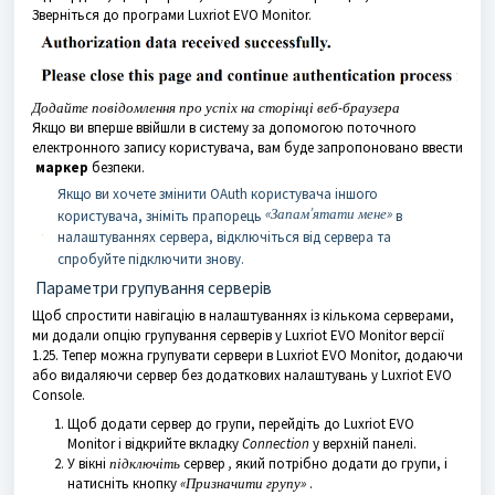
Зверніться до програми Luxriot EVO Monitor.
Додайте повідомлення про успіх на сторінці веб-браузера
Якщо ви вперше ввійшли в систему за допомогою поточного
електронного запису користувача, вам буде запропоновано ввести
маркер
безпеки.
Якщо ви хочете змінити OAuth користувача іншого
«Запам’ятати мене»
користувача, зніміть прапорець
в
налаштуваннях сервера, відключіться від сервера та
спробуйте підключити знову.
Параметри групування серверів
Щоб спростити навігацію в налаштуваннях із кількома серверами,
ми додали опцію групування серверів у Luxriot EVO Monitor версії
1.25. Тепер можна групувати сервери в Luxriot EVO Monitor, додаючи
або видаляючи сервер без додаткових налаштувань у Luxriot EVO
Console.
Щоб додати сервер до групи, перейдіть до Luxriot EVO
Monitor і відкрийте вкладку
Connection
у верхній панелі.
У вікні
підключіть
сервер
,
який потрібно додати до групи, і
натисніть кнопку
«Призначити групу»
.