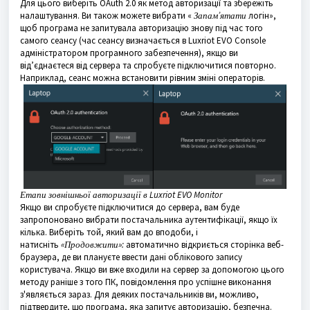
Для цього виберіть OAuth 2.0 як метод авторизації та збережіть
налаштування. Ви також можете вибрати «
Запам’ятати
логін»,
щоб програма не запитувала авторизацію знову під час того
самого сеансу (час сеансу визначається в Luxriot EVO Console
адміністратором програмного забезпечення), якщо ви
від’єднаєтеся від сервера та спробуєте підключитися повторно.
Наприклад, сеанс можна встановити рівним зміні операторів.
Етапи зовнішньої авторизації в Luxriot EVO Monitor
Якщо ви спробуєте підключитися до сервера, вам буде
запропоновано вибрати постачальника аутентифікації, якщо їх
кілька. Виберіть той, який вам до вподоби, і
натисніть
«Продовжити»:
автоматично відкриється сторінка веб-
браузера, де ви плануєте ввести дані облікового запису
користувача. Якщо ви вже входили на сервер за допомогою цього
методу раніше з того ПК, повідомлення про успішне виконання
з'являється зараз. Для деяких постачальників ви, можливо,
підтвердите, що програма, яка запитує авторизацію, безпечна.