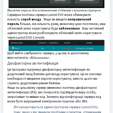
Вкажіть пароль для встановлення з'єднання з цільовим сервером
Серверна політика сервера Luxriot EVO може обмежувати
кількість
спроб входу
. Якщо ви введете
неправильний
пароль
більше, ніж кількість разів, визначену цією політикою, ваш
обліковий запис користувача буде
заблоковано
. Ваш системний
адміністратор може розблокувати обліковий запис користувача
через Luxriot EVO Console.
Щоб вийти з вибраного сервера, у цьому ж діалоговому
вікні
натисніть
«Відключити» .
Двофакторна автентифікація
Ця програма підтримує двофакторну автентифікацію як
додатковий захід безпеки для входу користувача. Це не скасовує
необхідності введення пароля користувача; замість цього він
служить додатковим рівнем безпеки.
Якщо на цільовому сервері ввімкнено політику двофакторної
автентифікації (2FA), вас попросять підтвердити вашу особу,
запросивши та ввівши код. Залежно від конфігурації сервера код
може бути запрошений електронною поштою або SMS.
2FA налаштовується адміністратором сервера Luxriot EVO,
тому, якщо у вас виникли проблеми із запитом, отриманням