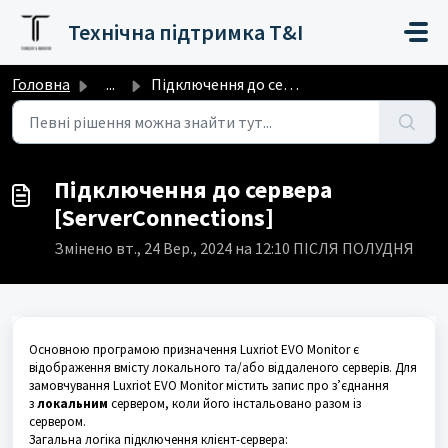
Перейти до головного вмісту
Технічна підтримка T&I
Головна
...
Підключення до сервера [ServerConnections]
Підключення до сервера
[ServerConnections]
Змінено вт., 24 Вер., 2024 на 12:10 ПІСЛЯ ПОЛУДНЯ
Основною програмою призначення Luxriot EVO Monitor є
відображення вмісту локального та/або віддаленого серверів. Для
замовчування Luxriot EVO Monitor містить запис про з’єднання
з
локальним
сервером, коли його інстальовано разом із
сервером.
Загальна логіка підключення клієнт-сервера: